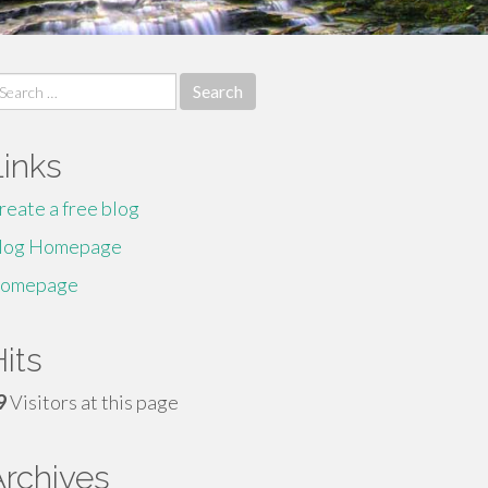
earch
r:
Links
reate a free blog
log Homepage
omepage
its
9
Visitors at this page
Archives