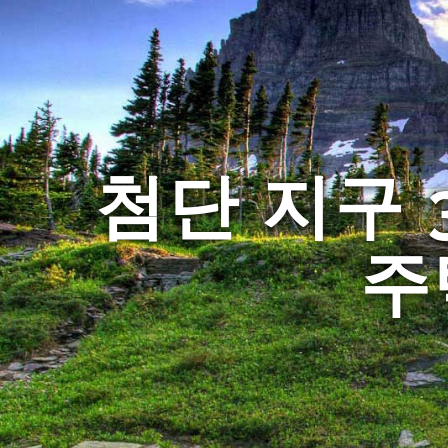
첨단 지구 
주