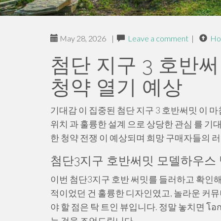
May 28, 2026
|
Leave a comment
|
Ho
첨단 지구 3 호반써
청약 열기 예상
기대감 이 집중된 첨단 지구 3 호반써밋 이 
위치 과 훌륭한 설계 으로 상당한 관심 를 기
한 청약 전쟁 이 예상되며 희망 구매자들의 
첨단3지구 호반써밋 모델하우스 방
이번 첨단3지구 호반 써밋를 들러하고 확인해
적이었던 건 훌륭한 디자인였고, 놀라운 커뮤
야 할 점은 탁 트인 뷰입니다. 정말 놓치면 โ
는 것을 조언드립니다.