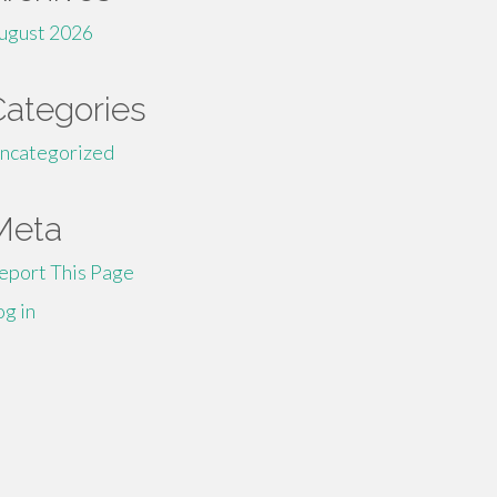
ugust 2026
Categories
ncategorized
Meta
eport This Page
og in